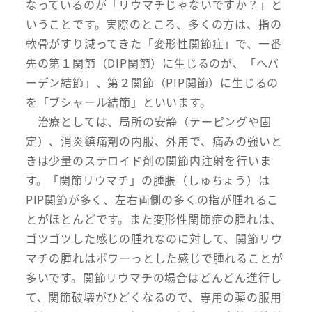
なっているのが「リウマチじゃないですか？」と
いうことです。実際のところ、多くの方は、指の
軟骨がすり減ってきた「変形性関節症」で、一番
先の第１関節（DIP関節）に生じるのが、「へバ
ーデン結節」、第２関節（PIP関節）に生じるの
を「ブシャール結節」といいます。
治療としては、局所の安静（テーピングや固
定）、消炎鎮痛剤の内服、外用で、痛みの強いと
きは少量のステロイド剤の関節内注射を行いま
す。「関節リウマチ」の腫脹（しゅちょう）は
PIP関節が多く、左右両側の多くの指が腫れるこ
とがほとんどです。また変形性関節症の腫れは、
ゴツゴツした感じの腫れなのに対して、関節リウ
マチの腫れはボワーっとした感じで腫れることが
多いです。関節リウマチの場合はどんどん進行し
て、関節破壊がひどくなるので、専用の薬の服用