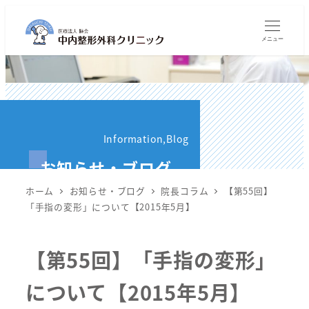
メ
イ
メニュー
ン
コ
ン
テ
ン
Information,Blog
ツ
お知らせ・ブログ
へ
移
ホーム
お知らせ・ブログ
院長コラム
【第55回】
動
「手指の変形」について【2015年5月】
【第55回】「手指の変形」
について【2015年5月】