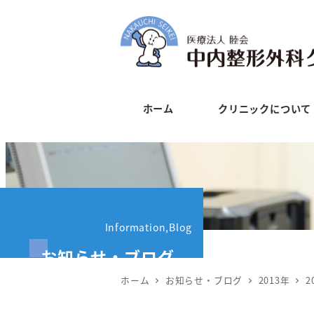
メ
イ
ン
コ
ン
ホーム
クリニックについて
テ
ン
ツ
へ
移
動
Information,Blog
お知らせ・ブログ
ホーム
お知らせ・ブログ
2013年
2