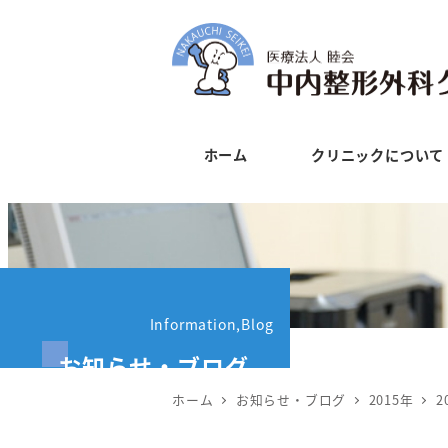
メ
イ
ン
コ
ン
ホーム
クリニックについて
テ
ン
ツ
へ
移
動
Information,Blog
お知らせ・ブログ
ホーム
お知らせ・ブログ
2015年
2