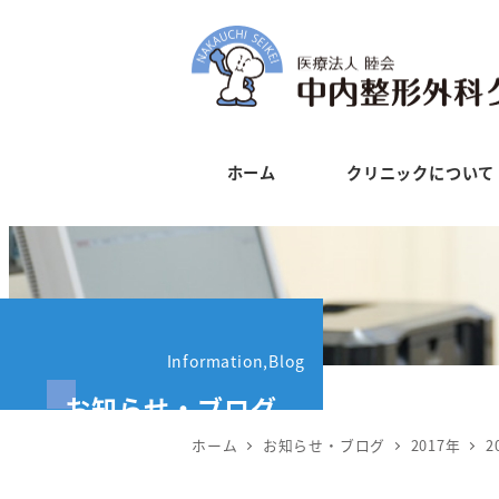
メ
イ
ン
コ
ン
ホーム
クリニックについて
テ
ン
ツ
へ
移
動
Information,Blog
お知らせ・ブログ
ホーム
お知らせ・ブログ
2017年
2