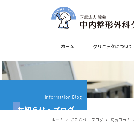
メ
イ
ン
コ
ン
ホーム
クリニックについて
テ
ン
ツ
へ
移
動
Information,Blog
お知らせ・ブログ
ホーム
お知らせ・ブログ
院長コラム