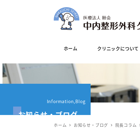
メ
イ
ン
コ
ン
ホーム
クリニックについて
テ
ン
ツ
へ
移
動
Information,Blog
お知らせ・ブログ
ホーム
お知らせ・ブログ
院長コラム