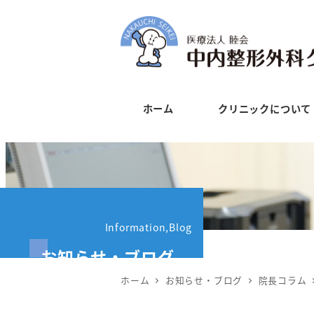
メ
イ
ン
コ
ン
ホーム
クリニックについて
テ
ン
ツ
へ
移
動
Information,Blog
お知らせ・ブログ
ホーム
お知らせ・ブログ
院長コラム