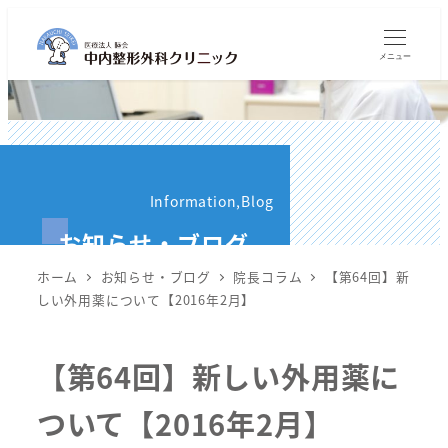
メ
イ
メニュー
ン
コ
ン
テ
ン
Information,Blog
ツ
お知らせ・ブログ
へ
移
ホーム
お知らせ・ブログ
院長コラム
【第64回】新
動
しい外用薬について【2016年2月】
【第64回】新しい外用薬に
ついて【2016年2月】